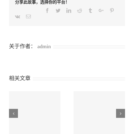
分享此故事，选择你的平台！
2025
年
Facebook
Twitter
Linkedin
Reddit
Tumblr
Google+
Pinterest
第
Weibo
Weixin
Renren
Qq
Tencent-
Vk
Email
143
weibo
号
（关
于
扩
关于作者：
admin
大
公
路
跨
境
快
相关文章
速
通
关
改
革
年
海关总署公告2026年
适
布
海关总署公告2026年
第106号（关于实施
用
疫
第104号（关于废止
范
中国—乌兹别克斯坦
规
海关总署公告2017年
围
海关“经认证的经营
处
第48号部分条款的公
至
者”（AEO）互认的
福
告）