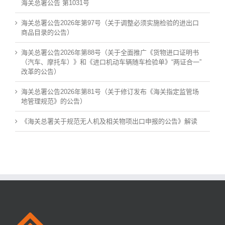
海关总署公告 第1031号
海关总署公告2026年第97号（关于调整必须实施检验的进出口
商品目录的公告）
海关总署公告2026年第88号（关于全面推广《货物进口证明书
（汽车、摩托车）》和《进口机动车辆随车检验单》“两证合一”
改革的公告）
海关总署公告2026年第81号（关于修订发布《海关指定监管场
地管理规范》的公告）
《海关总署关于规范无人机及相关物项出口申报的公告》解读