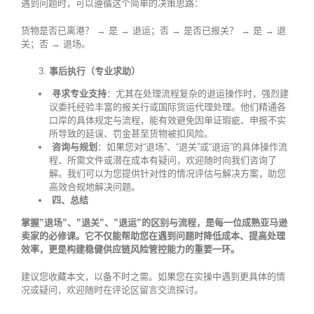
遇到问题时，可以遵循这个简单的决策思路：
货物是否已离港？ → 是 → 退运；否 → 是否已报关？ → 是 → 退
关；否 → 退场。
事后执行（专业求助）
寻求专业支持
：尤其在处理流程复杂的退运操作时，强烈建
议委托经验丰富的报关行或国际货运代理处理。他们精通各
口岸的具体规定与流程，能有效避免因单证瑕疵、申报不实
所导致的延误、罚金甚至货物被扣风险。
咨询与规划
：如果您对“退场”、“退关”或“退运”的具体操作流
程、所需文件或潜在成本有疑问，欢迎随时向我们咨询了
解。我们可以为您提供针对性的情况评估与解决方案，助您
高效合规地解决问题。
四、总结
掌握”退场”、”退关”、”退运”的区别与流程，是每一位成熟亚马逊
卖家的必修课。它不仅能帮助您在遇到问题时降低成本、提高处理
效率，更是构建稳健供应链风险管控能力的重要一环。
建议您收藏本文，以备不时之需。如果您在实操中遇到更具体的情
况或疑问，欢迎随时在评论区留言交流探讨。