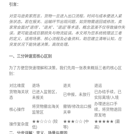
引言：
对亚马逊卖家而言，货物一旦进入出口流程，时间与成本便进入紧
张状态。若在报关、运输环节出现问题，如货物需退回或修改，卖
家常会面对”退场”、”退关”、”退运”等术语，概念混淆不仅导致操作失
误，更可能造成巨额损失与物流延误。本文将为您系统梳理这三者
的定义、适用场景、核心流程及必备资料，助您建立清晰认知，在
突发状况下能快速决策，高效处理。
一、三分钟速览核心区别
为了方便您快速理解和决策，我们先用一张表来概括三者的核心区
别：
对比维度
退场
退关
退运
货物海关状
已进入监管区，
已办结手续，已
已申报，未放行
态
未报关
实际离境/入境
办理进出口手
将货物撤出海关
撤销/修改出口报
核心操作
续，将货物退回
监管区
关单
原发地
★★☆☆☆ (较
★★★☆☆ (中
★★★★★ (最
操作复杂度
低)
等)
高)
二、分步详解：定义、场景与原因