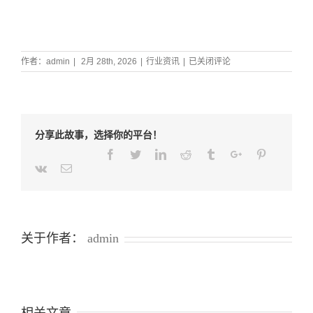
亚
作者：
admin
|
2月 28th, 2026
|
行业资讯
|
已关闭评论
马
逊
运
营
必
分享此故事，选择你的平台！
备
指
Facebook
Twitter
Linkedin
Reddit
Tumblr
Google+
Pinterest
南：
Weibo
Weixin
Renren
Qq
Tencent-
Vk
Email
一
weibo
文
讲
透”
退
关于作者：
admin
场”、”
退
关”
与”
退
运”