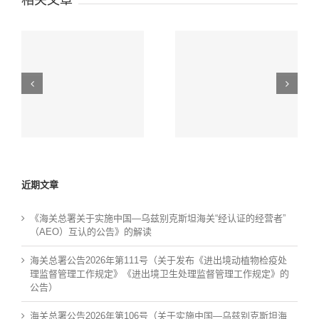
相关文章
|
省委书记调研西柳电
方得技术亮相出海营
辽
商园！方得外贸综合
销说明会 以AI数字化
人
服务平台获肯定，助
方案赋能辽企掘金全
人
力辽宁跨境电商高质
球市场
量发展
近期文章
《海关总署关于实施中国—乌兹别克斯坦海关“经认证的经营者”
（AEO）互认的公告》的解读
海关总署公告2026年第111号（关于发布《进出境动植物检疫处
理监督管理工作规定》《进出境卫生处理监督管理工作规定》的
公告）
海关总署公告2026年第106号（关于实施中国—乌兹别克斯坦海