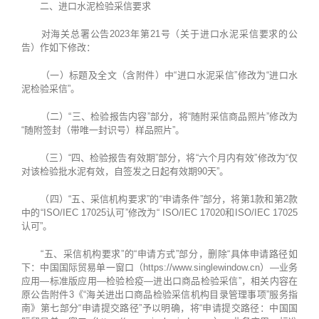
二、进口水泥检验采信要求
对海关总署公告2023年第21号（关于进口水泥采信要求的公
告）作如下修改：
（一）标题及全文（含附件）中“进口水泥采信”修改为“进口水
泥检验采信”。
（二）“三、检验报告内容”部分，将“随附采信商品照片”修改为
“随附签封（带唯一封识号）样品照片”。
（三）“四、检验报告有效期”部分，将“六个月内有效”修改为“仅
对该检验批水泥有效，自签发之日起有效期90天”。
（四）“五、采信机构要求”的“申请条件”部分，将第1款和第2款
中的“ISO/IEC 17025认可”修改为“ ISO/IEC 17020和ISO/IEC 17025
认可”。
“五、采信机构要求”的“申请方式”部分，删除“具体申请路径如
下：中国国际贸易单一窗口（https://www.singlewindow.cn）—业务
应用—标准版应用—检验检疫—进出口商品检验采信”，相关内容在
原公告附件3《“海关进出口商品检验采信机构目录管理事项”服务指
南》第七部分“申请提交路径”予以明确，将“申请提交路径：中国国