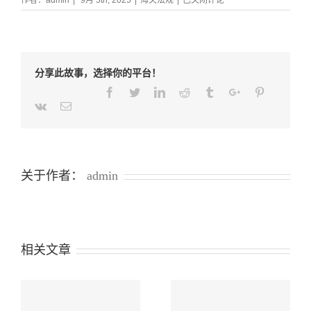
作者：
admin
|
9月 5th, 2025
|
海关法规
|
已关闭评论
关
总
署
公
告
分享此故事，选择你的平台！
2025
年
Facebook
Twitter
Linkedin
Reddit
Tumblr
Google+
Pinterest
第
Weibo
Weixin
Renren
Qq
Tencent-
Vk
Email
181
weibo
号
（关
于
修
关于作者：
admin
改
进
口
服
装、
水
相关文章
泥
检
验
采
信
年
海关总署公告2026年