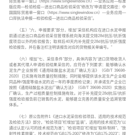
际贸易单一窗口（https://www.singlewindow.cn）—业务应用—标准
版应用—检验检疫—进出口商品检验采信”修改为“申请提交路径：中
国国际贸易单一窗口（https://www.singlewindow.cn）—业务应用—
口岸执法申报—检验检疫—进出口商品检验采信”。
（五）“六、申报要求”部分，增加“采信机构应在进口水泥申报
前通过进出口商品检验采信管理系统向海关提交除28d抗压/抗折强
度项目以外的检验报告；取样后40天内补充提交28d抗压/抗折强度
检验报告，并在备注栏注明该报告对应的货物报关单编号。”
（六）增加“七、采信条件”部分，具体内容为“进口货物收货人
或者其代理人申请检验结果采信的，应符合下列要求：能够确认水
泥生产企业按照《通用硅酸盐水泥出厂确认方法》（GB/T 39698-
2020）已实施有效质量控制措施；同时能够提供该水泥生产企业相
同品种/强度等级水泥的近一年的季度质检记录；并承诺生产企业已
按照《通用硅酸盐水泥出厂确认方法》（GB/T 39698-2020）实施出
厂确认，生产过程质量控制措施有效。对于补充提交28d抗压/抗折
强度检验报告前已销售的水泥，能够建立完善的质量安全追溯管理
体系。”
（七）原公告附件1《进口水泥采信检验项目、适用的技术规范
及检验方法》部分，“检验项目”栏增加“监装”，适用的技术规范为“以
通过认定/认可的技术规范为准”；“检验项目”栏增加“取样/制样”、“放
射性核素限量”，技术规范由“GB175-2007”修改为“GB175-2023”；增