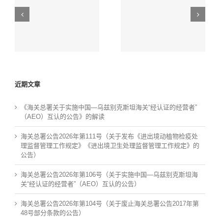
要
布
海关总署公告2026年
第106号（关于实施
求
疫
第104号（关于废止
的
中国—乌兹别克斯坦
规
海关总署公告2017年
公
海关“经认证的经营
处
第48号部分条款的公
告）
者”（AEO）互认的
告）
公告）
近期文章
《海关总署关于实施中国—乌兹别克斯坦海关“经认证的经营者”
（AEO）互认的公告》的解读
海关总署公告2026年第111号（关于发布《进出境动植物检疫处
理监督管理工作规定》《进出境卫生处理监督管理工作规定》的
公告）
海关总署公告2026年第106号（关于实施中国—乌兹别克斯坦海
关“经认证的经营者”（AEO）互认的公告）
海关总署公告2026年第104号（关于废止海关总署公告2017年第
48号部分条款的公告）