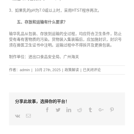
3．如果乳的pH为7.0或以上时，采用HTST程序两次。
五、存放和运输有什么要求？
输华乳品从包装、存放到运输的全过程，均应符合卫生条件，防止
受有毒有害物质的污染。货物装入集装箱后，应加施封识，封识号
须在兽医卫生证书中注明。运输过程中不得拆开及更换包装。
制作单位：进出口食品安全局、广州海关
爱
作者：
admin
|
10月 27th, 2025
|
政策解读
|
已关闭评论
沙
尼
亚
输
华
分享此故事，选择你的平台！
乳
品
Facebook
Twitter
Linkedin
Reddit
Tumblr
Google+
Pinterest
检
Weibo
Weixin
Renren
Qq
Tencent-
Vk
Email
验
weibo
检
疫