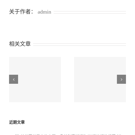
要
求
关于作者：
admin
公
告
解
读
相关文章
施
坦
《海关总署关于规范
2026年跨境贸易便利
营
无人机及相关物项出
化专项行动政策措施
的
口申报的公告》解读
解读（四）
近期文章