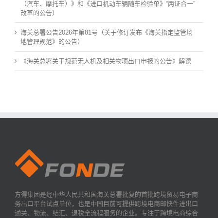
（汽车、摩托车）》和《进口机动车辆随车检验单》“两证合一”
改革的公告）
海关总署公告2026年第81号（关于修订发布《海关指定监管场
地管理规范》的公告）
《海关总署关于规范无人机及相关物项出口申报的公告》解读
方得集团是经中华人民共和国海关总署批复的首批跨境贸易电子商
务出口平台试点单位，也是中国目前可提供跨境电商邮快件进出口
通关、物流、结汇、退税全流程服务的企业。专注于跨境电商综合