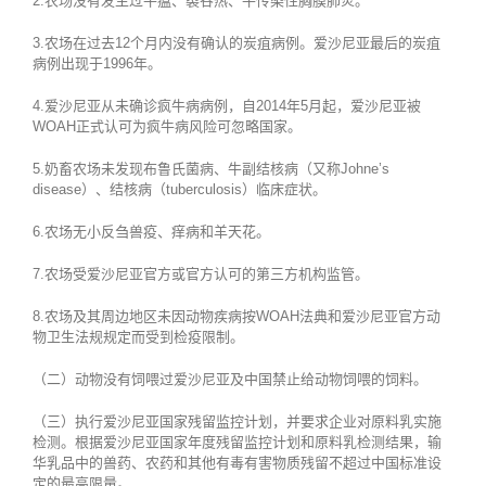
2.农场没有发生过牛瘟、裂谷热、牛传染性胸膜肺炎。
3.农场在过去12个月内没有确认的炭疽病例。爱沙尼亚最后的炭疽
病例出现于1996年。
4.爱沙尼亚从未确诊疯牛病病例，自2014年5月起，爱沙尼亚被
WOAH正式认可为疯牛病风险可忽略国家。
5.奶畜农场未发现布鲁氏菌病、牛副结核病（又称Johne’s
disease）、结核病（tuberculosis）临床症状。
6.农场无小反刍兽疫、痒病和羊天花。
7.农场受爱沙尼亚官方或官方认可的第三方机构监管。
8.农场及其周边地区未因动物疾病按WOAH法典和爱沙尼亚官方动
物卫生法规规定而受到检疫限制。
（二）动物没有饲喂过爱沙尼亚及中国禁止给动物饲喂的饲料。
（三）执行爱沙尼亚国家残留监控计划，并要求企业对原料乳实施
检测。根据爱沙尼亚国家年度残留监控计划和原料乳检测结果，输
华乳品中的兽药、农药和其他有毒有害物质残留不超过中国标准设
定的最高限量。