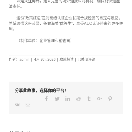
四是关注海外。
建立完善的境外通报应对机制，确保能快速厘
清责任。
这份“政策红包”是对高级认证企业长期合规经营的肯定与激励，
希望珍惜这份荣誉，争做海关“优等生”，享受AEO认证带来的更多便
利。
（制作单位：企业管理和稽查司）
《海
作者：
admin
|
4月 9th, 2026
|
政策解读
|
已关闭评论
关
总
署
关
于
分享此故事，选择你的平台！
实
施
Facebook
Twitter
Linkedin
Reddit
Tumblr
Google+
Pinterest
高
Weibo
Weixin
Renren
Qq
Tencent-
Vk
Email
级
weibo
认
证
企
业