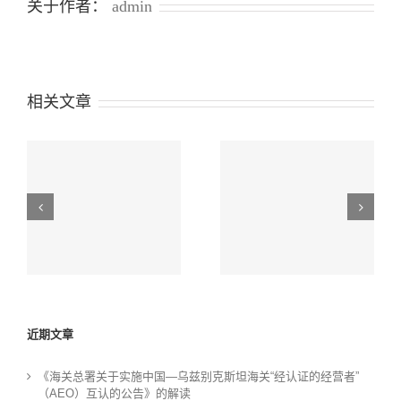
关于作者：
admin
简
易
复
核
的
公
相关文章
告》
的
政
策
解
读
施
坦
《海关总署关于规范
2026年跨境贸易便利
营
无人机及相关物项出
化专项行动政策措施
的
口申报的公告》解读
解读（四）
近期文章
《海关总署关于实施中国—乌兹别克斯坦海关“经认证的经营者”
（AEO）互认的公告》的解读