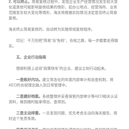
2. 可以终止。
简易复核过程中，发现企业生产经营情况发生较大变
化或其他可能影响复核结果的情形，如办公地点、经营场所、业务
范围发生较大变化等情形，海关将根据实际情况决定是否终止简易
复核。
海关终止简易复核的，自动转为实施常规复核程序。
切记：千万别把“简易”当“免检”，合规之路，每一步都要走得踏
实。
五、企业行动指南
想顺利搭上这班“政策快车”的企业，建议立刻行动起来。
一是练好内功。
建立常态化的年度内部审计和自查机制，将
AEO的合规理念融入到日常管理中。
二是建好档案。
系统整理并妥善保管内部审计等AEO相关认证
资料，做到随时能拿得出、查得到。
三是主动排雷。
一旦发现问题，优先考虑主动向海关报告，用
好这个免责条款。