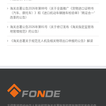
海关总署公告2026年第88号（关于全面推广《货物进口证明书
（汽车、摩托车）》和《进口机动车辆随车检验单》“两证合一”
改革的公告）
海关总署公告2026年第81号（关于修订发布《海关指定监管场
地管理规范》的公告）
《海关总署关于规范无人机及相关物项出口申报的公告》解读
方得集团是经中华人民共和国海关总署批复的首批跨境贸易电子商