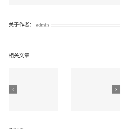
号
（关
于
铁
关于作者：
admin
路、
公
路
运
输
方
相关文章
式
进
口
煤
炭
年
海关总署公告2026年
检
布
海关总署公告2026年
第106号（关于实施
验
疫
第104号（关于废止
采
中国—乌兹别克斯坦
规
海关总署公告2017年
信
海关“经认证的经营
处
第48号部分条款的公
要
者”（AEO）互认的
求
告）
公告）
的
公
告）