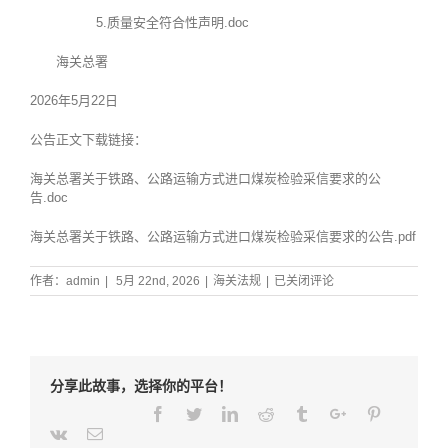
5.
质量安全符合性声明.doc
海关总署
2026年5月22日
公告正文下载链接：
海关总署关于铁路、公路运输方式进口煤炭检验采信要求的公
告.doc
海关总署关于铁路、公路运输方式进口煤炭检验采信要求的公告.pdf
海
作者：
admin
|
5月 22nd, 2026
|
海关法规
|
已关闭评论
关
总
署
公
告
分享此故事，选择你的平台！
2026
年
Facebook
Twitter
Linkedin
Reddit
Tumblr
Google+
Pinterest
第
Weibo
Weixin
Renren
Qq
Tencent-
Vk
Email
69
weibo