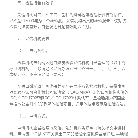
四、检验报告有效期
采信机构对同一矿区同一品种的煤炭按照检验批进行取制样，
以不超过5000吨为一个检验批。采信机构出具的检验报告，仅对该
检验批煤炭有效，自签发之日起有效期六个月。
五、采信机构要求
（一）申请条件。
检验机构申请纳入进口煤炭检验采信机构目录管理的（以下简
称申请机构），除满足《采信办法》第七条第一、二、四、五、六
款规定外，还应满足以下要求：
在进口煤炭原产国注册并实际开展业务的检验机构，获得由国
际实验室认可合作组织互认协议（ILAC-MRA）签约认可机构实施的
ISO／IEC 17025和ISO／IEC 17020体系认可，且检验能力范围应
包括本公告附件2所列明的检验项目、适用的技术规范及检验方法。
（二）申请方式。
申请机构应当按照《采信办法》第八条规定向海关提交申请材
料。申请流程详见《“海关进出口商品检验采信机构目录管理”事项服